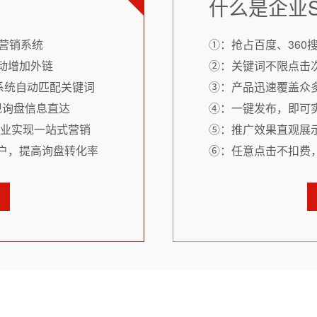
什么是企业
营销系统
①：抢占百度、360
动增加外链
②：关键词不限点击
系统自动匹配关键词
③：产品迅速覆盖众
现询盘信息直达
④：一键发布，即可
企业实现一站式营销
⑤：推广效果直观展
户，提高询盘转化率
⑥：任意点击不扣费