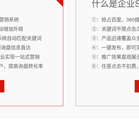
什么是企业
营销系统
①：抢占百度、360
动增加外链
②：关键词不限点击
系统自动匹配关键词
③：产品迅速覆盖众
现询盘信息直达
④：一键发布，即可
企业实现一站式营销
⑤：推广效果直观展
户，提高询盘转化率
⑥：任意点击不扣费