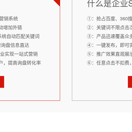
什么是企业
营销系统
①：抢占百度、360
动增加外链
②：关键词不限点击
系统自动匹配关键词
③：产品迅速覆盖众
现询盘信息直达
④：一键发布，即可
企业实现一站式营销
⑤：推广效果直观展
户，提高询盘转化率
⑥：任意点击不扣费